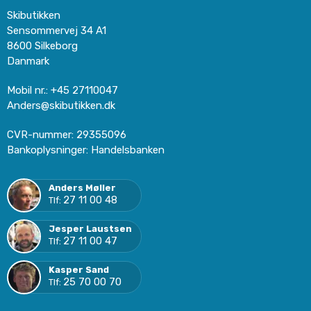
Skibutikken
Sensommervej 34 A1
8600 Silkeborg
Danmark
Mobil nr.
:
+45 27110047
Anders@skibutikken.dk
CVR-nummer
:
29355096
Bankoplysninger
:
Handelsbanken
Anders Møller
27 11 00 48
Tlf:
Jesper Laustsen
27 11 00 47
Tlf:
Kasper Sand
25 70 00 70
Tlf: