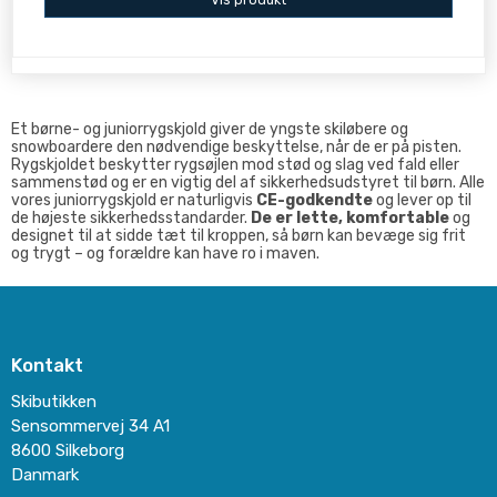
Et børne- og juniorrygskjold giver de yngste skiløbere og
snowboardere den nødvendige beskyttelse, når de er på pisten.
Rygskjoldet beskytter rygsøjlen mod stød og slag ved fald eller
sammenstød og er en vigtig del af sikkerhedsudstyret til børn. Alle
vores juniorrygskjold er naturligvis
CE-godkendte
og lever op til
de højeste sikkerhedsstandarder.
De er lette, komfortable
og
designet til at sidde tæt til kroppen, så børn kan bevæge sig frit
og trygt – og forældre kan have ro i maven.
Kontakt
Skibutikken
Sensommervej 34 A1
8600 Silkeborg
Danmark