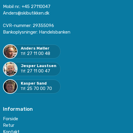
Mobil nr.
:
+45 27110047
Anders@skibutikken.dk
CVR-nummer
:
29355096
Bankoplysninger
:
Handelsbanken
Anders Møller
27 11 00 48
Tlf:
Jesper Laustsen
27 11 00 47
Tlf:
Kasper Sand
25 70 00 70
Tlf:
Information
Forside
Retur
Kontakt