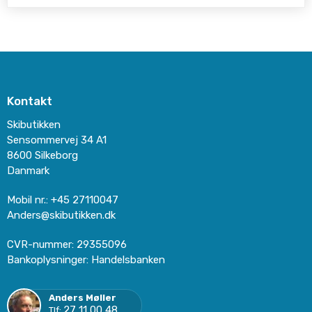
Kontakt
Skibutikken
Sensommervej 34 A1
8600 Silkeborg
Danmark
Mobil nr.
:
+45 27110047
Anders@skibutikken.dk
CVR-nummer
:
29355096
Bankoplysninger
:
Handelsbanken
Anders Møller
27 11 00 48
Tlf: