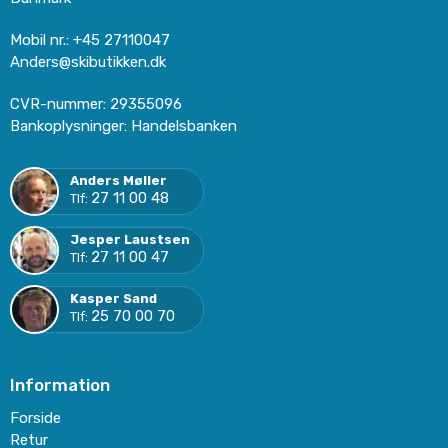
Mobil nr.
:
+45 27110047
Anders@skibutikken.dk
CVR-nummer
:
29355096
Bankoplysninger
:
Handelsbanken
Anders Møller
27 11 00 48
Tlf:
Jesper Laustsen
27 11 00 47
Tlf:
Kasper Sand
25 70 00 70
Tlf:
Information
Forside
Retur