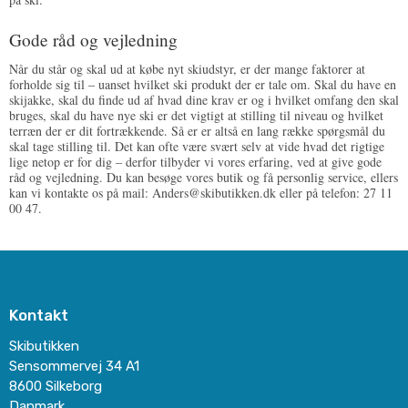
Gode råd og vejledning
Når du står og skal ud at købe nyt skiudstyr, er der mange faktorer at
forholde sig til – uanset hvilket ski produkt der er tale om. Skal du have en
skijakke, skal du finde ud af hvad dine krav er og i hvilket omfang den skal
bruges, skal du have nye ski er det vigtigt at stilling til niveau og hvilket
terræn der er dit fortrækkende. Så er er altså en lang række spørgsmål du
skal tage stilling til. Det kan ofte være svært selv at vide hvad det rigtige
lige netop er for dig – derfor tilbyder vi vores erfaring, ved at give gode
råd og vejledning. Du kan besøge vores butik og få personlig service, ellers
kan vi kontakte os på mail: Anders@skibutikken.dk eller på telefon: 27 11
00 47.
Kontakt
Skibutikken
Sensommervej 34 A1
8600 Silkeborg
Danmark