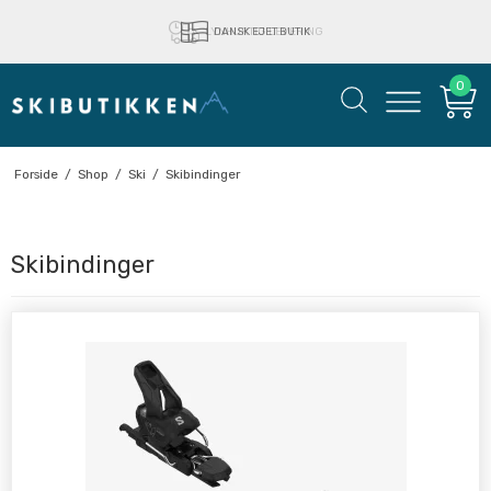
LYNHURTIG LEVERING
DANSK EJET BUTIK
0
Forside
/
Shop
/
Ski
/
Skibindinger
Skibindinger