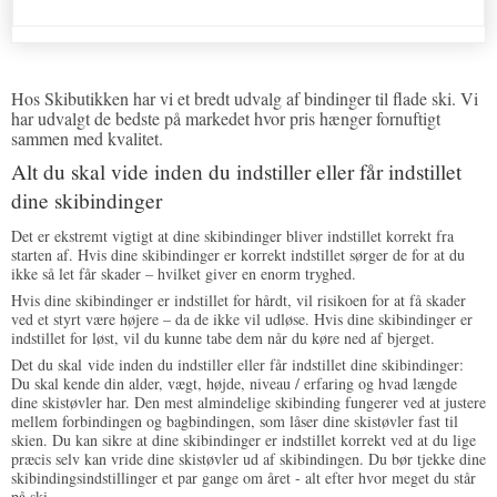
Hos Skibutikken har vi et bredt udvalg af bindinger til flade ski. Vi
har udvalgt de bedste på markedet hvor pris hænger fornuftigt
sammen med kvalitet.
Alt du skal vide inden du indstiller eller får indstillet
dine skibindinger
Det er ekstremt vigtigt at dine skibindinger bliver indstillet korrekt fra
starten af. Hvis dine skibindinger er korrekt indstillet sørger de for at du
ikke så let får skader – hvilket giver en enorm tryghed.
Hvis dine skibindinger er indstillet for hårdt, vil risikoen for at få skader
ved et styrt være højere – da de ikke vil udløse. Hvis dine skibindinger er
indstillet for løst, vil du kunne tabe dem når du køre ned af bjerget.
Det du skal vide inden du indstiller eller får indstillet dine skibindinger:
Du skal kende din alder, vægt, højde, niveau / erfaring og hvad længde
dine skistøvler har. Den mest almindelige skibinding fungerer ved at justere
mellem forbindingen og bagbindingen, som låser dine skistøvler fast til
skien. Du kan sikre at dine skibindinger er indstillet korrekt ved at du lige
præcis selv kan vride dine skistøvler ud af skibindingen. Du bør tjekke dine
skibindingsindstillinger et par gange om året - alt efter hvor meget du står
på ski.