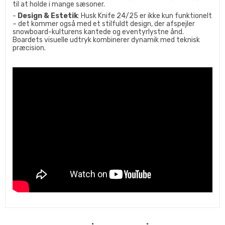
til at holde i mange sæsoner.
-
Design & Estetik
: Husk Knife 24/25 er ikke kun funktionelt
– det kommer også med et stilfuldt design, der afspejler
snowboard-kulturens kantede og eventyrlystne ånd.
Boardets visuelle udtryk kombinerer dynamik med teknisk
præcision.