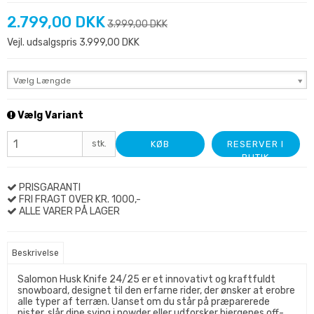
2.799,00 DKK
3.999,00 DKK
Vejl. udsalgspris 3.999,00 DKK
Vælg Længde
Vælg Variant
stk.
KØB
RESERVER I
BUTIK
PRISGARANTI
FRI FRAGT OVER KR. 1000,-
ALLE VARER PÅ LAGER
Beskrivelse
Salomon Husk Knife 24/25 er et innovativt og kraftfuldt
snowboard, designet til den erfarne rider, der ønsker at erobre
alle typer af terræn. Uanset om du står på præparerede
pister, slår dine sving i powder eller udforsker bjergenes off-