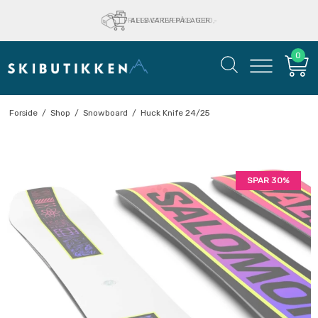
FRI FRAGT OVER KR. 1000,-
ALLE VARER PÅ LAGER
0
Forside
/
Shop
/
Snowboard
/
Huck Knife 24/25
SPAR 30%