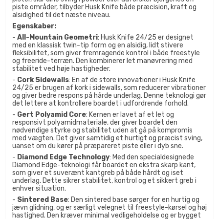
piste områder, tilbyder Husk Knife både præcision, kraft og
alsidighed til det næste niveau.
Egenskaber:
-
All-Mountain Geometri
: Husk Knife 24/25 er designet
med en klassisk twin-tip form og en alsidig, lidt stivere
fleksibilitet, som giver fremragende kontrol i både freestyle
og freeride-terræn. Den kombinerer let manøvrering med
stabilitet ved høje hastigheder.
-
Cork Sidewalls
: En af de store innovationer i Husk Knife
24/25 er brugen af kork i sidewalls, som reducerer vibrationer
og giver bedre respons på hårde underlag. Denne teknologi gør
det lettere at kontrollere boardet i udfordrende forhold.
-
Gert Polyamid Core
: Kernen er lavet af et let og
responsivt polyamidmateriale, der giver boardet den
nødvendige styrke og stabilitet uden at gå på kompromis
med vægten. Det giver samtidig et hurtigt og præcist sving,
uanset om du kører på præpareret piste eller i dyb sne.
-
Diamond Edge Technology
: Med den specialdesignede
Diamond Edge-teknologi får boardet en ekstra skarp kant,
som giver et suverænt kantgreb på både hårdt og iset
underlag. Dette sikrer stabilitet, kontrol og et sikkert greb i
enhver situation.
-
Sintered Base
: Den sintered base sørger for en hurtig og
jævn glidning, og er særligt velegnet til freestyle-kørsel og høj
hastighed. Den kræver minimal vedligeholdelse og er bygget