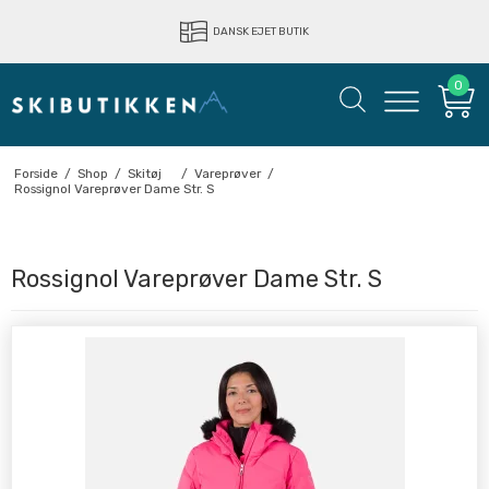
LYNHURTIG LEVERING
DANSK EJET BUTIK
0
Forside
/
Shop
/
Skitøj
/
Vareprøver
/
Rossignol Vareprøver Dame Str. S
Rossignol Vareprøver Dame Str. S