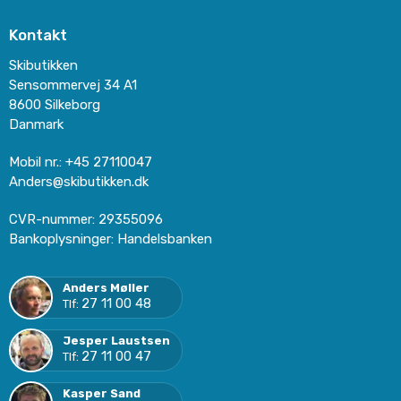
Kontakt
Skibutikken
Sensommervej 34 A1
8600 Silkeborg
Danmark
Mobil nr.
:
+45 27110047
Anders@skibutikken.dk
CVR-nummer
:
29355096
Bankoplysninger
:
Handelsbanken
Anders Møller
27 11 00 48
Tlf:
Jesper Laustsen
27 11 00 47
Tlf:
Kasper Sand