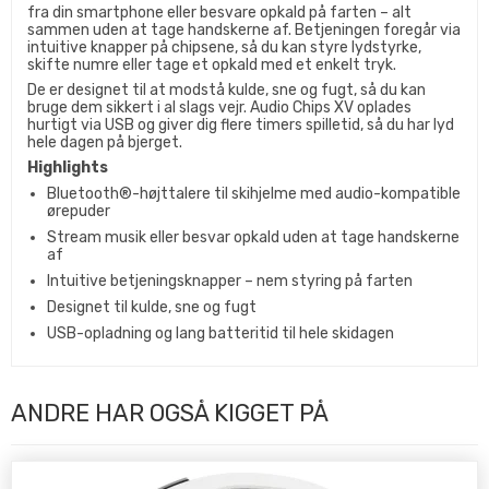
fra din smartphone eller besvare opkald på farten – alt
sammen uden at tage handskerne af. Betjeningen foregår via
intuitive knapper på chipsene, så du kan styre lydstyrke,
skifte numre eller tage et opkald med et enkelt tryk.
De er designet til at modstå kulde, sne og fugt, så du kan
bruge dem sikkert i al slags vejr. Audio Chips XV oplades
hurtigt via USB og giver dig flere timers spilletid, så du har lyd
hele dagen på bjerget.
Highlights
Bluetooth®-højttalere til skihjelme med audio-kompatible
ørepuder
Stream musik eller besvar opkald uden at tage handskerne
af
Intuitive betjeningsknapper – nem styring på farten
Designet til kulde, sne og fugt
USB-opladning og lang batteritid til hele skidagen
ANDRE HAR OGSÅ KIGGET PÅ