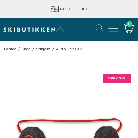
LYNHURTIG LEVERING
DANSK EJET BUTIK
0
Forside
/
Shop
/
Skihjelm
/
Audio Chips XV
SPAR 10%