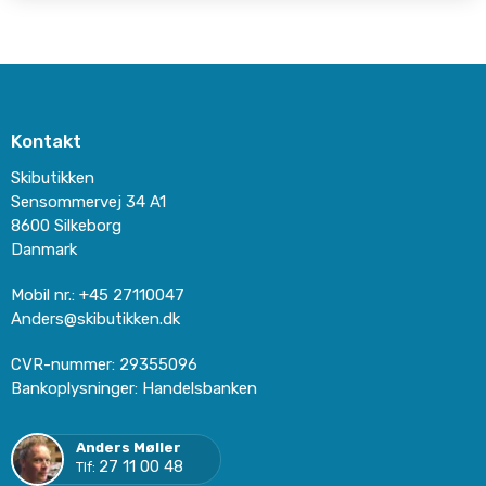
Kontakt
Skibutikken
Sensommervej 34 A1
8600 Silkeborg
Danmark
Mobil nr.
:
+45 27110047
Anders@skibutikken.dk
CVR-nummer
:
29355096
Bankoplysninger
:
Handelsbanken
Anders Møller
27 11 00 48
Tlf: