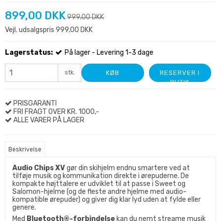
899,00 DKK
999,00 DKK
Vejl. udsalgspris 999,00 DKK
Lagerstatus:
På lager - Levering 1-3 dage
stk.
KØB
RESERVER I
BUTIK
PRISGARANTI
FRI FRAGT OVER KR. 1000,-
ALLE VARER PÅ LAGER
Beskrivelse
Audio Chips XV
gør din skihjelm endnu smartere ved at
tilføje musik og kommunikation direkte i ørepuderne. De
kompakte højttalere er udviklet til at passe i Sweet og
Salomon-hjelme (og de fleste andre hjelme med audio-
kompatible ørepuder) og giver dig klar lyd uden at fylde eller
genere.
Med
Bluetooth®-forbindelse
kan du nemt streame musik