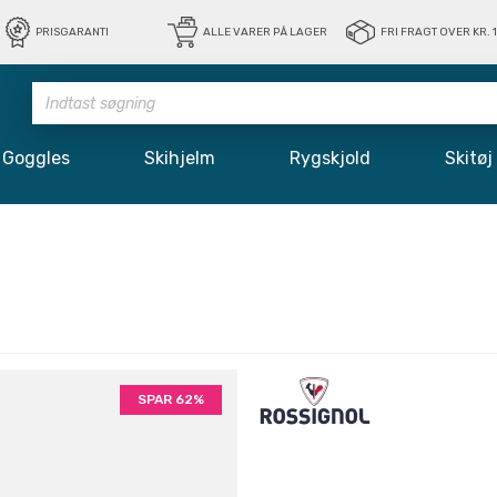
PRISGARANTI
ALLE VARER PÅ LAGER
FRI FRAGT OVER KR. 
Goggles
Skihjelm
Rygskjold
Skit
SPAR 62%