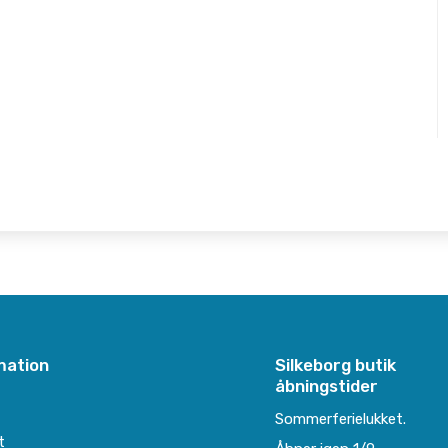
mation
Silkeborg butik
åbningstider
e
Sommerferielukket.
t