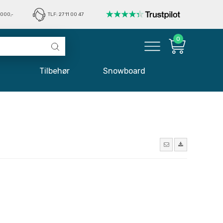
1000,-
TLF: 27 11 00 47
0
øj
Tilbehør
Snowboard