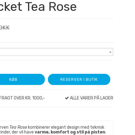
cket Tea Rose
 DKK
KØB
RESERVER I BUTIK
FRAGT OVER KR. 1000,-
ALLE VARER PÅ LAGER
arven
Tea Rose
kombinerer elegant design med teknisk
vinder, der vil have
varme, komfort og stil på pisten
.