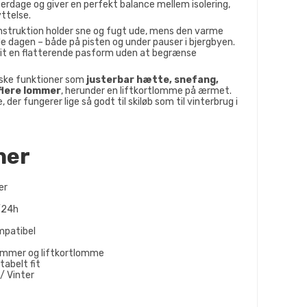
nterdage og giver en perfekt balance mellem isolering,
ttelse.
struktion holder sne og fugt ude, mens den varme
le dagen – både på pisten og under pauser i bjergbyen.
nit en flatterende pasform uden at begrænse
iske funktioner som
justerbar hætte, snefang,
flere lommer
, herunder en liftkortlomme på ærmet.
, der fungerer lige så godt til skiløb som til vinterbrug i
ner
er
/24h
mpatibel
ommer og liftkortlomme
abelt fit
/ Vinter