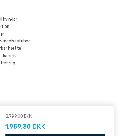
il kvinder
ktion
age
evægelsesfrihed
erbar hætte
kortlomme
nterbrug
2.799,00 DKK
1.959,30 DKK