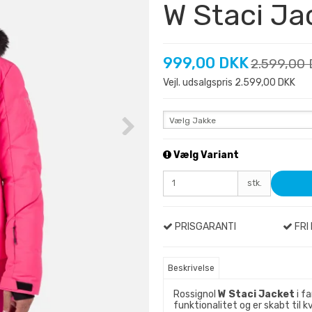
W Staci Ja
999,00 DKK
2.599,00
Vejl. udsalgspris 2.599,00 DKK
Vælg Jakke
Vælg Variant
stk.
PRISGARANTI
FRI 
Beskrivelse
Rossignol
W Staci Jacket
i f
funktionalitet og er skabt til k