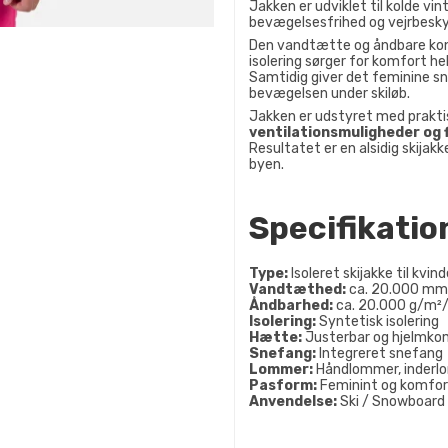
Jakken er udviklet til kolde vi
bevægelsesfrihed og vejrbesky
Den vandtætte og åndbare kon
isolering sørger for komfort he
Samtidig giver det feminine s
bevægelsen under skiløb.
Jakken er udstyret med prakt
ventilationsmuligheder og 
Resultatet er en alsidig skijakke
byen.
Specifikatio
Type:
Isoleret skijakke til kvind
Vandtæthed:
ca. 20.000 mm
Åndbarhed:
ca. 20.000 g/m²
Isolering:
Syntetisk isolering
Hætte:
Justerbar og hjelmko
Snefang:
Integreret snefang
Lommer:
Håndlommer, inderl
Pasform:
Feminint og komfort
Anvendelse:
Ski / Snowboard 