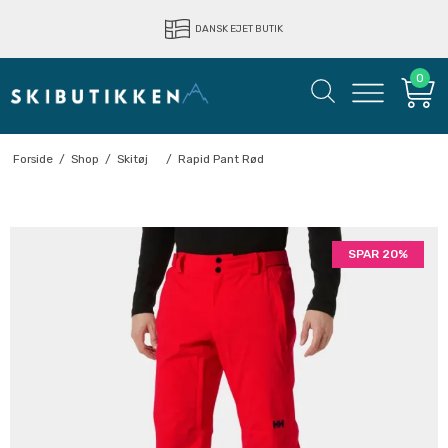
LYNHURTIG LEVERING
DANSK EJET BUTIK
0
Forside
/
Shop
/
Skitøj
/
Rapid Pant Rød
SPAR 20%