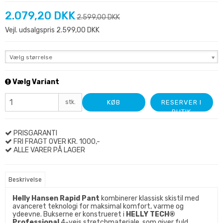
2.079,20 DKK
2.599,00 DKK
Vejl. udsalgspris 2.599,00 DKK
Vælg størrelse
Vælg Variant
stk.
KØB
RESERVER I
BUTIK
PRISGARANTI
FRI FRAGT OVER KR. 1000,-
ALLE VARER PÅ LAGER
Beskrivelse
Helly Hansen Rapid Pant
kombinerer klassisk skistil med
avanceret teknologi for maksimal komfort, varme og
ydeevne. Bukserne er konstrueret i
HELLY TECH®
Professional
4-vejs stretchmateriale, som giver fuld