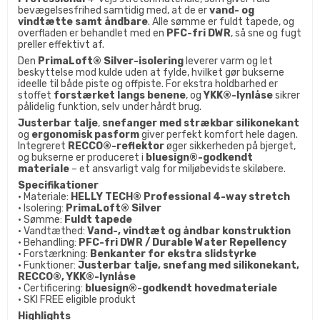
bevægelsesfrihed samtidig med, at de er
vand- og
vindtætte samt åndbare
. Alle sømme er fuldt tapede, og
overfladen er behandlet med en
PFC-fri DWR
, så sne og fugt
preller effektivt af.
Den
PrimaLoft® Silver-isolering
leverer varm og let
beskyttelse mod kulde uden at fylde, hvilket gør bukserne
ideelle til både piste og offpiste. For ekstra holdbarhed er
stoffet
forstærket langs benene
, og
YKK®-lynlåse
sikrer
pålidelig funktion, selv under hårdt brug.
Justerbar talje
,
snefanger med strækbar silikonekant
og
ergonomisk pasform
giver perfekt komfort hele dagen.
Integreret
RECCO®-reflektor
øger sikkerheden på bjerget,
og bukserne er produceret i
bluesign®-godkendt
materiale
– et ansvarligt valg for miljøbevidste skiløbere.
Specifikationer
• Materiale:
HELLY TECH® Professional 4-way stretch
• Isolering:
PrimaLoft® Silver
• Sømme:
Fuldt tapede
• Vandtæthed:
Vand-, vindtæt og åndbar konstruktion
• Behandling:
PFC-fri DWR / Durable Water Repellency
• Forstærkning:
Benkanter for ekstra slidstyrke
• Funktioner:
Justerbar talje, snefang med silikonekant,
RECCO®, YKK®-lynlåse
• Certificering:
bluesign®-godkendt hovedmateriale
• SKI FREE eligible produkt
Highlights