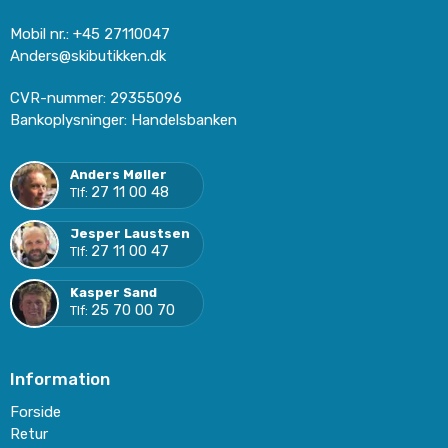
Mobil nr.
:
+45 27110047
Anders@skibutikken.dk
CVR-nummer
:
29355096
Bankoplysninger
:
Handelsbanken
Anders Møller
27 11 00 48
Tlf:
Jesper Laustsen
27 11 00 47
Tlf:
Kasper Sand
25 70 00 70
Tlf:
Information
Forside
Retur