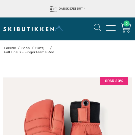
LYNHURTIG LEVERING
DANSK EJET BUTIK
0
Forside
/
Shop
/
Skitøj
/
Fall Line 3 - Finger Flame Red
SPAR 20%