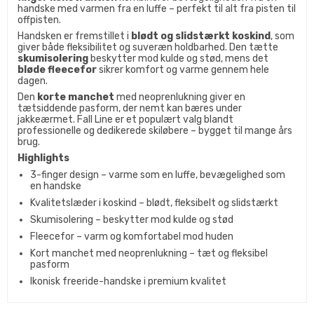
handske med varmen fra en luffe – perfekt til alt fra pisten til
offpisten.
Handsken er fremstillet i
blødt og slidstærkt koskind
, som
giver både fleksibilitet og suveræn holdbarhed. Den tætte
skumisolering
beskytter mod kulde og stød, mens det
bløde fleecefor
sikrer komfort og varme gennem hele
dagen.
Den
korte manchet
med neoprenlukning giver en
tætsiddende pasform, der nemt kan bæres under
jakkeærmet. Fall Line er et populært valg blandt
professionelle og dedikerede skiløbere – bygget til mange års
brug.
Highlights
3-finger design – varme som en luffe, bevægelighed som
en handske
Kvalitetslæder i koskind – blødt, fleksibelt og slidstærkt
Skumisolering – beskytter mod kulde og stød
Fleecefor – varm og komfortabel mod huden
Kort manchet med neoprenlukning – tæt og fleksibel
pasform
Ikonisk freeride-handske i premium kvalitet