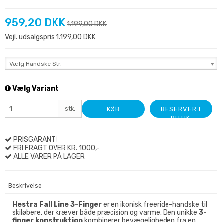
959,20 DKK
1.199,00 DKK
Vejl. udsalgspris 1.199,00 DKK
Vælg Handske Str.
Vælg Variant
stk.
KØB
RESERVER I
BUTIK
PRISGARANTI
FRI FRAGT OVER KR. 1000,-
ALLE VARER PÅ LAGER
Beskrivelse
Hestra Fall Line 3-Finger
er en ikonisk freeride-handske til
skiløbere, der kræver både præcision og varme. Den unikke
3-
finger konstruktion
kombinerer bevægeligheden fra en