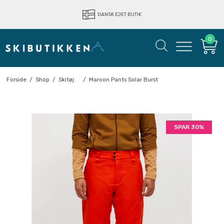
LYNHURTIG LEVERING
DANSK EJET BUTIK
0
Forside
/
Shop
/
Skitøj
/
Maroon Pants Solar Burst
SPAR 30%