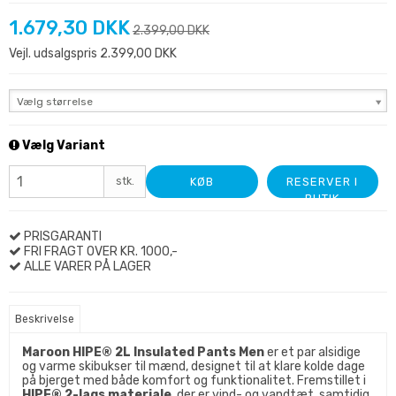
1.679,30 DKK
2.399,00 DKK
Vejl. udsalgspris 2.399,00 DKK
Vælg størrelse
Vælg Variant
stk.
KØB
RESERVER I
BUTIK
PRISGARANTI
FRI FRAGT OVER KR. 1000,-
ALLE VARER PÅ LAGER
Beskrivelse
Maroon HIPE® 2L Insulated Pants Men
er et par alsidige
og varme skibukser til mænd, designet til at klare kolde dage
på bjerget med både komfort og funktionalitet. Fremstillet i
HIPE® 2-lags materiale
, der er vind- og vandtæt, samtidig