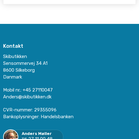
Kontakt
Skibutikken
Sensommervej 34 A1
8600 Silkeborg
Danmark
Mobil nr.
:
+45 27110047
Anders@skibutikken.dk
CVR-nummer
:
29355096
Bankoplysninger
:
Handelsbanken
Anders Møller
27 11 00 48