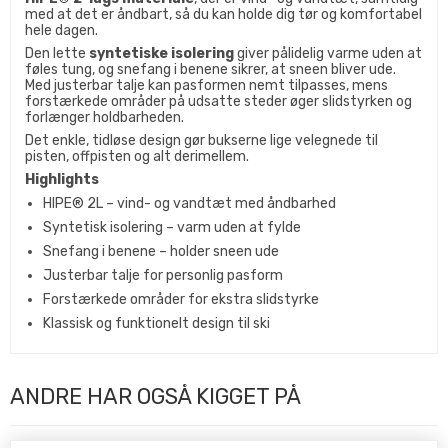
med at det er åndbart, så du kan holde dig tør og komfortabel
hele dagen.
Den lette
syntetiske isolering
giver pålidelig varme uden at
føles tung, og snefang i benene sikrer, at sneen bliver ude.
Med justerbar talje kan pasformen nemt tilpasses, mens
forstærkede områder på udsatte steder øger slidstyrken og
forlænger holdbarheden.
Det enkle, tidløse design gør bukserne lige velegnede til
pisten, offpisten og alt derimellem.
Highlights
HIPE® 2L – vind- og vandtæt med åndbarhed
Syntetisk isolering – varm uden at fylde
Snefang i benene – holder sneen ude
Justerbar talje for personlig pasform
Forstærkede områder for ekstra slidstyrke
Klassisk og funktionelt design til ski
ANDRE HAR OGSÅ KIGGET PÅ