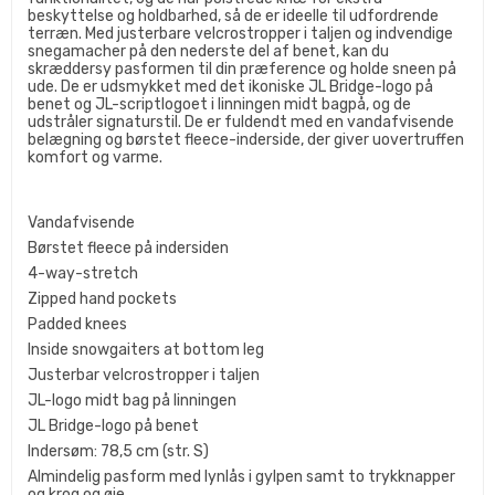
beskyttelse og holdbarhed, så de er ideelle til udfordrende
terræn. Med justerbare velcrostropper i taljen og indvendige
snegamacher på den nederste del af benet, kan du
skræddersy pasformen til din præference og holde sneen på
ude. De er udsmykket med det ikoniske JL Bridge-logo på
benet og JL-scriptlogoet i linningen midt bagpå, og de
udstråler signaturstil. De er fuldendt med en vandafvisende
belægning og børstet fleece-inderside, der giver uovertruffen
komfort og varme.
Vandafvisende
Børstet fleece på indersiden
4-way-stretch
Zipped hand pockets
Padded knees
Inside snowgaiters at bottom leg
Justerbar velcrostropper i taljen
JL-logo midt bag på linningen
JL Bridge-logo på benet
Indersøm: 78,5 cm (str. S)
Almindelig pasform med lynlås i gylpen samt to trykknapper
og krog og øje