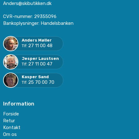
Anders@skibutikken.dk
CVR-nummer
:
29355096
Bankoplysninger
:
Handelsbanken
Anders Møller
27 11 00 48
Tlf:
Jesper Laustsen
27 11 00 47
Tlf:
Kasper Sand
25 70 00 70
Tlf:
Information
Forside
Retur
Kontakt
Om os