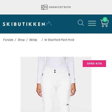
LYNHURTIG LEVERING
DANSK EJET BUTIK
0
Forside
/
Shop
/
Skitøj
/
W Stanford Pant Hvid
SPAR 40%