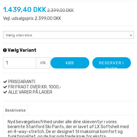
1.439,40 DKK
2.399,00 DKK
Vejl. udsalgspris 2.399,00 DKK
Vælg størrelse
Vælg Variant
stk.
KØB
RESERVER I
BUTIK
PRISGARANTI
FRI FRAGT OVER KR. 1000,-
ALLE VARER PÅ LAGER
Beskrivelse
Nyd bevægelsesfrihed under alle dine skieventyr i vores
berømte Stanford Ski Pants, der er lavet af LX Softshell med
en 4-way-stretch. De er designet til maksimal komfort og
funktionalitet, og de har polstrede knæ for ekstra