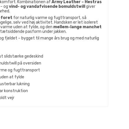
 komfort. Kombinationen af
Army Leather – Hestras
– og
vind- og vandafvisende bomuldstwill
giver
arhed.
-foret
for naturlig varme og fugttransport, så
lige, selv ved høj aktivitet. Handsken er let isoleret
a varme uden at fylde, og den
mellem-lange manchet
n tætsiddende pasform under jakken.
 og fjeldet – bygget til mange års brug og med naturlig
t slidstærke gedeskind
uldstwill på oversiden
arme og fugttransport
uden at fylde
sterbar lukning
ar konstruktion
oldt vejr