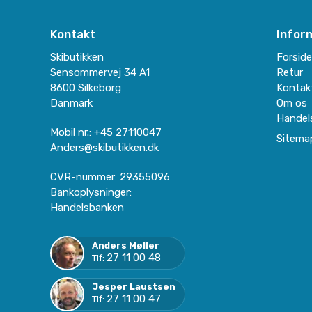
Kontakt
Infor
Skibutikken
Forsid
Sensommervej 34 A1
Retur
8600 Silkeborg
Kontak
Danmark
Om os
Handel
Mobil nr.
:
+45 27110047
Sitema
Anders@skibutikken.dk
CVR-nummer
:
29355096
Bankoplysninger
:
Handelsbanken
Anders Møller
27 11 00 48
Tlf:
Jesper Laustsen
27 11 00 47
Tlf: