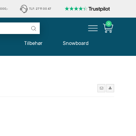
1000,-
TLF: 27 11 00 47
0
øj
Tilbehør
Snowboard