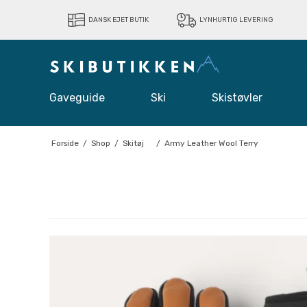
DANSK EJET BUTIK
LYNHURTIG LEVERING
Gaveguide
Ski
Skistøvler
Forside
/
Shop
/
Skitøj
/
Army Leather Wool Terry