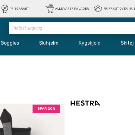
PRISGARANTI
ALLE VARER PÅ LAGER
FRI FRAGT OVER KR. 
Goggles
Skihjelm
Rygskjold
Skit
SPAR 20%