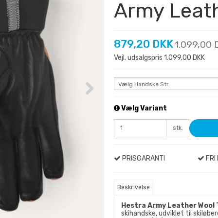
Army Leath
879,20 DKK
1.099,00 
Vejl. udsalgspris 1.099,00 DKK
Vælg Handske Str.
Vælg Variant
stk.
PRISGARANTI
FRI 
Beskrivelse
Hestra Army Leather Wool 
skihandske, udviklet til skiløb