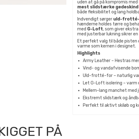
uden at gå på kompromis med
mest slidstærke gedeskind
både fleksibilitet og lang holdb
Indvendigt sørger
uld-frotté
hænderne holdes tørre og behage
med
G-Loft
, som giver ekstr
med justerbar lukning sikrer e
Et perfekt valg til både pisten
varme som kernen i designet.
Highlights
Army Leather – Hestras mes
Vind- og vandafvisende bom
Uld-frotté-for – naturlig v
Let G-Loft isolering – varm 
Mellem-lang manchet med ju
Ekstremt slidstærk og åndb
Perfekt til aktivt skiløb og k
KIGGET PÅ