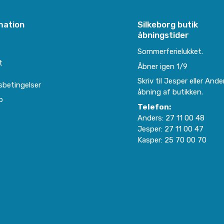
mation
Silkeborg butik
åbningstider
e
Sommerferielukket.
t
Åbner igen 1/9
Skriv til Jesper eller Ande
sbetingelser
åbning af butikken.
p
Telefon:
Anders:
27 11 00 48
Jesper:
27 11 00 47
Kasper:
25 70 00 70