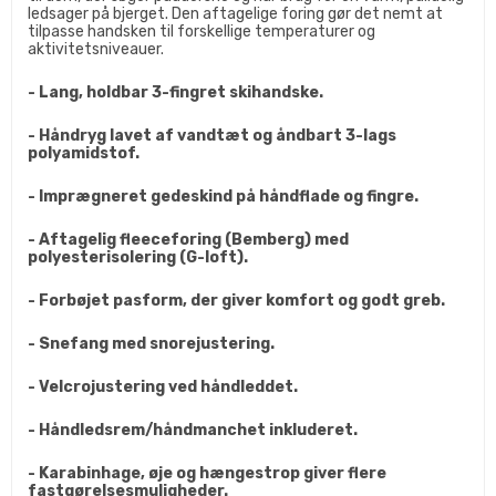
ledsager på bjerget. Den aftagelige foring gør det nemt at
tilpasse handsken til forskellige temperaturer og
aktivitetsniveauer.
- Lang, holdbar 3-fingret skihandske.
- Håndryg lavet af vandtæt og åndbart 3-lags
polyamidstof.
- Imprægneret gedeskind på håndflade og fingre.
- Aftagelig fleeceforing (Bemberg) med
polyesterisolering (G-loft).
- Forbøjet pasform, der giver komfort og godt greb.
- Snefang med snorejustering.
- Velcrojustering ved håndleddet.
- Håndledsrem/håndmanchet inkluderet.
- Karabinhage, øje og hængestrop giver flere
fastgørelsesmuligheder.