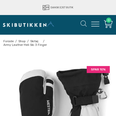
LYNHURTIG LEVERING
DANSK EJET BUTIK
0
Forside
/
Shop
/
Skitøj
/
Army Leather Heli Ski 3 Finger
SPAR 10%