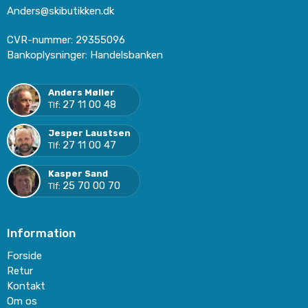
Anders@skibutikken.dk
CVR-nummer
:
29355096
Bankoplysninger
:
Handelsbanken
Anders Møller
27 11 00 48
Tlf:
Jesper Laustsen
27 11 00 47
Tlf:
Kasper Sand
25 70 00 70
Tlf:
Information
Forside
Retur
Kontakt
Om os