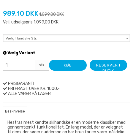
989,10 DKK
1.099,00 DKK
Vejl. udsalgspris 1.099,00 DKK
Vælg Handske Str.
Vælg Variant
stk.
KØB
RESERVER I
BUTIK
PRISGARANTI
FRI FRAGT OVER KR. 1000,-
ALLE VARER PÅ LAGER
Beskrivelse
Hestras mest kendte skihandske er en moderne klassiker med
gennemtænkt funktionalitet. En lang model, der er velegnet
til dem, der søger puddersne og har brug for en varm, pålidelig