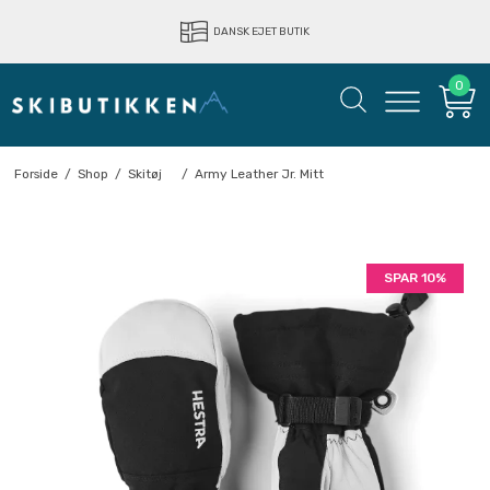
LYNHURTIG LEVERING
DANSK EJET BUTIK
0
Forside
/
Shop
/
Skitøj
/
Army Leather Jr. Mitt
SPAR 10%