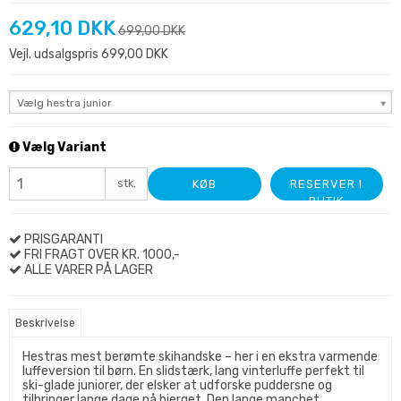
629,10 DKK
699,00 DKK
Vejl. udsalgspris 699,00 DKK
Vælg hestra junior
Vælg Variant
stk.
KØB
RESERVER I
BUTIK
PRISGARANTI
FRI FRAGT OVER KR. 1000,-
ALLE VARER PÅ LAGER
Beskrivelse
Hestras mest berømte skihandske – her i en ekstra varmende
luffeversion til børn. En slidstærk, lang vinterluffe perfekt til
ski-glade juniorer, der elsker at udforske puddersne og
tilbringer lange dage på bjerget. Den lange manchet