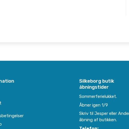
mation
Silkeborg butik
åbningstider
e
Sommerferielukket.
t
Åbner igen 1/9
Skriv til Jesper eller Ande
sbetingelser
åbning af butikken.
p
Telefon: