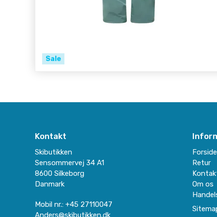
Sale
Kontakt
Infor
Skibutikken
Forsid
Sensommervej 34 A1
Retur
8600 Silkeborg
Kontak
Danmark
Om os
Handel
Mobil nr.
:
+45 27110047
Sitema
Anders@skibutikken.dk