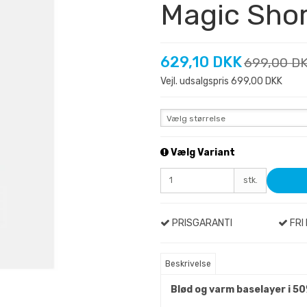
Magic Shor
629,10 DKK
699,00 D
Vejl. udsalgspris 699,00 DKK
Vælg størrelse
Vælg Variant
stk.
PRISGARANTI
FRI 
Beskrivelse
Blød og varm baselayer i 50