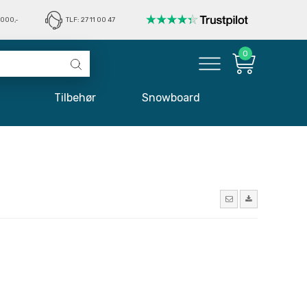
1000,-
TLF: 27 11 00 47
0
øj
Tilbehør
Snowboard