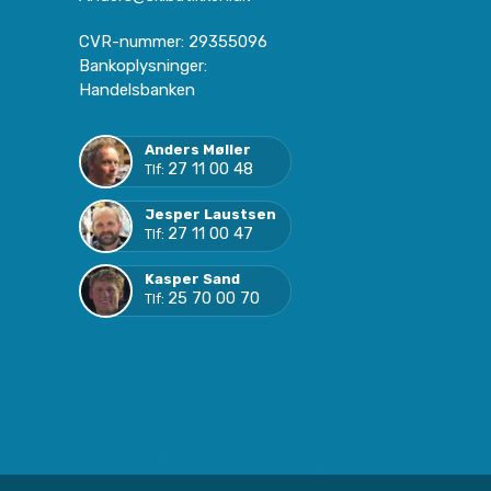
CVR-nummer
:
29355096
Bankoplysninger
:
Handelsbanken
Anders Møller
27 11 00 48
Tlf:
Jesper Laustsen
27 11 00 47
Tlf:
Kasper Sand
25 70 00 70
Tlf: