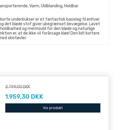
ansporterende, Varm, Uldblanding, Holdbar
korte underbukser er et fantastisk basislag til enhver
og det bløde stof giver ubegrænset bevægelse. Lavet
 holdbarhed og merinould for den bløde og naturlige
ktion er, at de ikke vil forårsage kløe! Den lidt kortere
ed skistøvler.
2.799,00 DKK
1.959,30 DKK
Vis produkt