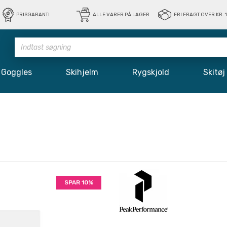
PRISGARANTI
ALLE VARER PÅ LAGER
FRI FRAGT OVER KR. 
Goggles
Skihjelm
Rygskjold
Skit
SPAR 10%