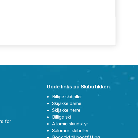
Gode links på Skibutikken
Billige skibriller
Skijakke dame
Skijakke herre
Billige ski
rs for
Atomic skiudstyr
Salomon skibriller
Book tid til bootfitting