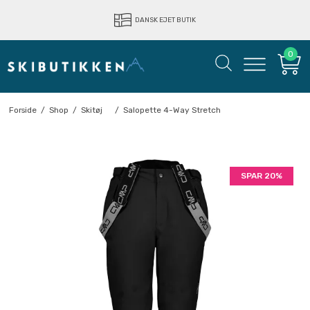
LYNHURTIG LEVERING
DANSK EJET BUTIK
0
Forside
/
Shop
/
Skitøj
/
Salopette 4-Way Stretch
SPAR 20%