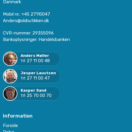
Danmark
Mobil nr.
:
+45 27110047
Anders@skibutikken.dk
CVR-nummer
:
29355096
Bankoplysninger
:
Handelsbanken
Anders Møller
27 11 00 48
Tlf:
Jesper Laustsen
27 11 00 47
Tlf:
Kasper Sand
25 70 00 70
Tlf:
Information
Forside