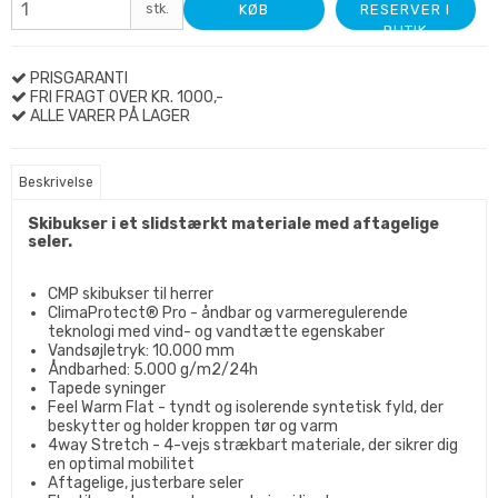
stk.
KØB
RESERVER I
BUTIK
PRISGARANTI
FRI FRAGT OVER KR. 1000,-
ALLE VARER PÅ LAGER
Beskrivelse
Skibukser i et slidstærkt materiale med aftagelige
seler.
CMP skibukser til herrer
ClimaProtect® Pro - åndbar og varmeregulerende
teknologi med vind- og vandtætte egenskaber
Vandsøjletryk: 10.000 mm
Åndbarhed: 5.000 g/m2/24h
Tapede syninger
Feel Warm Flat - tyndt og isolerende syntetisk fyld, der
beskytter og holder kroppen tør og varm
4way Stretch - 4-vejs strækbart materiale, der sikrer dig
en optimal mobilitet
Aftagelige, justerbare seler