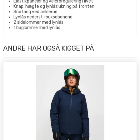
Elastikpaneler og velcroregulering i livet
Knap, hægte og lynlåslukning på fronten
Snefang ved anklerne
Lynlås nederst i buksebenene
2 sidelommer med lynlås
1 baglomme med lynlås
ANDRE HAR OGSÅ KIGGET PÅ