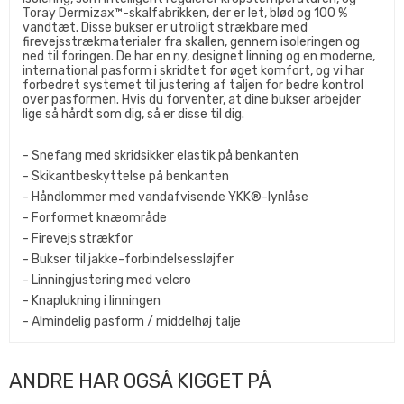
Toray Dermizax™-skalfabrikken, der er let, blød og 100 %
vandtæt. Disse bukser er utroligt strækbare med
firevejsstrækmaterialer fra skallen, gennem isoleringen og
ned til foringen. De har en ny, designet linning og en moderne,
international pasform i skridtet for øget komfort, og vi har
forbedret systemet til justering af taljen for bedre kontrol
over pasformen. Hvis du forventer, at dine bukser arbejder
lige så hårdt som dig, så er disse til dig.
- Snefang med skridsikker elastik på benkanten
- Skikantbeskyttelse på benkanten
- Håndlommer med vandafvisende YKK®-lynlåse
- Forformet knæområde
- Firevejs strækfor
- Bukser til jakke-forbindelsessløjfer
- Linningjustering med velcro
- Knaplukning i linningen
- Almindelig pasform / middelhøj talje
ANDRE HAR OGSÅ KIGGET PÅ