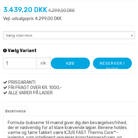
3.439,20 DKK
4.299,00 DKK
Vejl. udsalgspris 4.299,00 DKK
Vælg størrelse
Vælg Variant
stk.
KØB
RESERVER I
BUTIK
PRISGARANTI
FRI FRAGT OVER KR. 1000,-
ALLE VARER PÅ LAGER
Beskrivelse
Formula-bukserne til mænd giver dig den bevægelsesfrihed,
der er nødvendig for at klare krævende løjper. Benene holdes
varme og tørre takket være KJUS FAST Thermo Core™-
isolering, som intelligent regulerer kropstemperaturen, og