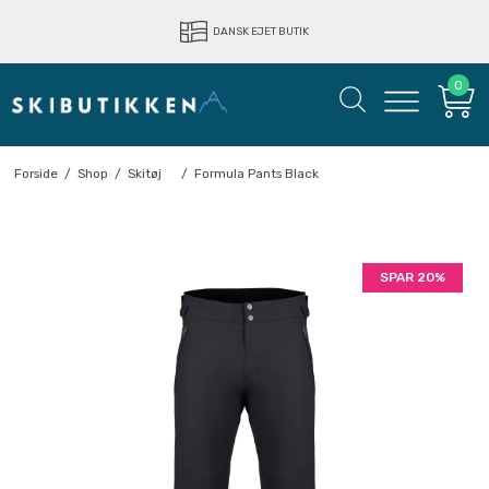
LYNHURTIG LEVERING
DANSK EJET BUTIK
0
Forside
/
Shop
/
Skitøj
/
Formula Pants Black
SPAR 20%