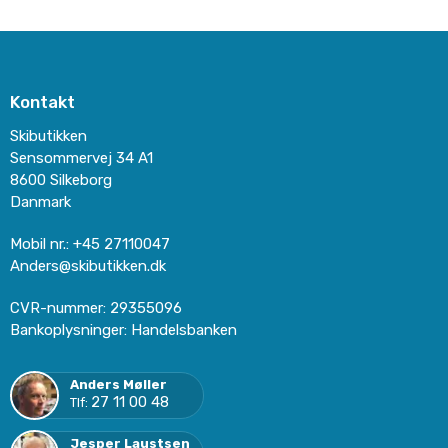
Kontakt
Skibutikken
Sensommervej 34 A1
8600 Silkeborg
Danmark
Mobil nr.
:
+45 27110047
Anders@skibutikken.dk
CVR-nummer
:
29355096
Bankoplysninger
:
Handelsbanken
Anders Møller
27 11 00 48
Tlf:
Jesper Laustsen