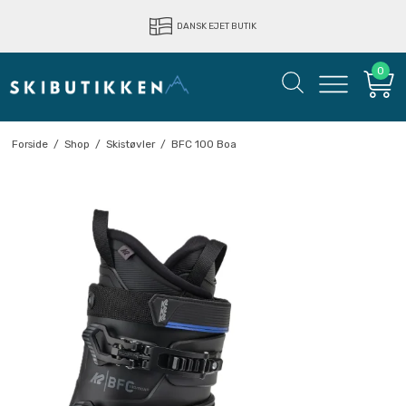
LYNHURTIG LEVERING
DANSK EJET BUTIK
0
Forside
/
Shop
/
Skistøvler
/
BFC 100 Boa