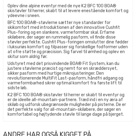
Oplev dine alpine eventyr med de nye K2 BFC 100 BOA®
skistøvler til herrer, skabt til at levere enestående komfort og
ydeevne i sneen.
BFC 100 BOA®-støvlerne sætter nye standarder for
skikomfort med introduktionen af den innovative Cushfit
Plus-foring og en slankere, varmeformbar skal. Erfarne
skiløbere, der søger en rummelig pasform, vil finde disse
støvler perfekte. Cushfit Plus-foringen omslutter dine fødder
i luksuriøs komfort og tilpasser sig forskellige fodformer uden
at ofre støtte og præcision. Sig farvel til ømhed og oplev en
skitur som aldrig før.
Udstyret med det prisvindende BOA® Fit System, kan du
justere støvlerne præcist og nemt for en skræddersyet,
sikker pasform med hurtige mikrojusteringer. Den
revolutionerende MultiFit Last-pasform, håndfri adgang og
varmeformbarhed sikrer optimal komfort fra første lift til
sidste løb.
K2 BFC 100 BOA® skistøvler til herrer er skabt til eventyr og
er de ideelle all-mountain-partnere. Træd ind i en ny æra af
skiløb og udforsk ubegrænsede muligheder på pisterne. De er
det perfekte valg for all-mountain-skiløbere, der søger en
komfortabel og højtydende støvle til lange dage på bjerget.
ANDRE HAR OGSÅ KIGGET PÅ