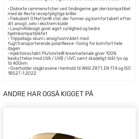
• Diskrete rammenotcher ved tindingerne gør den kompatibel
med de fleste receptpligtige briller
• Fleksibelt O Matter® stel, der former sig komfortabelt efter
dit ansigt, selv i ekstrem kulde
• Lavprofildesign giver øget synlighed og bedre
hjelmkompatibilitet
• Trippellags skum i ansigtsområdet med
fugttransporterende polarfleece-foring for komfort hele
dagen
• Injektionsstøbt Plutonite® linsemateriale giver 100%
beskyttelse mod UVA / UVB / UVC samt skadeligt blåt lys op
til 400nm
• Overholder slagkravene i henhold til ANSI Z87.1, EN 174 og ISO
18527-1:2022
ANDRE HAR OGSÅ KIGGET PÅ