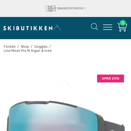
LYNHURTIG LEVERING
DANSK EJET BUTIK
0
Forside
/
Shop
/
Goggles
/
Line Miner Pro M Argon & Iced
SPAR 20%