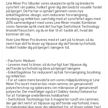
Line Miner Pro tilbyder vores skarpeste optik og bredeste
synsfelt i én pakke, hvilket giver dig den bedste visuelle fordel
på bjerget. Dette har vi opnået gennem vores nye
enkeltlagslinse-design, som reducerer forvrængning,
brydning og reflektion, samtidig med at synsfeltet øges med
20% sammenlignet med vores Line Miner-model. Kombiner
vores førende optik med det hurtige Switchlock Technology
linseskiftesystem, og du er klar til at tackle alt, hvad der
kommer din vej.
Hver Line Miner Pro leveres med et sæt på to linser, så du
nemt kan skifte linser og tilpasse dig skiftende lysforhold,
hvilket holder dig på bjerget i længere tid.
• Pasform: Medium
• Leveres med to linser, så du hurtigt kan tilpasse dig
skiftende lysforhold og blive på bjerget længere
• Enkeltlagslinse for reduceret optisk forvrængning, brydning
og reflektion
• For at være mere bevidste om vores miljøpåvirkning er Line
Miner Pro lavet med en bio-resin ramme, en genanvendt
polyesterstrop og opbevares i en mikropose af genanvendt
polyester. Der medfølger også et Oakley-beskyttelsesetui
for at forlænge snebrillernes holdbarhed
• Switchlock Technology har 6 magneter rundt om rammen,
der gør det nemt at tilpasse sig skiftende vejrforhold, mens
to mekaniske låse giver dig sikkerhed for, at linsen sidder fast