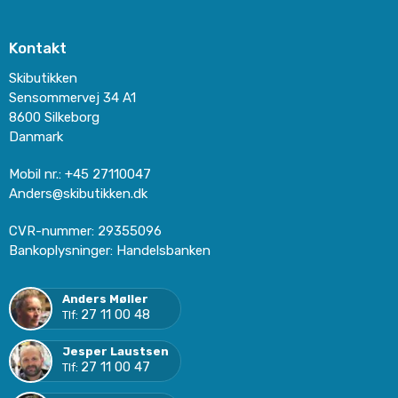
Kontakt
Skibutikken
Sensommervej 34 A1
8600 Silkeborg
Danmark
Mobil nr.
:
+45 27110047
Anders@skibutikken.dk
CVR-nummer
:
29355096
Bankoplysninger
:
Handelsbanken
Anders Møller
27 11 00 48
Tlf:
Jesper Laustsen
27 11 00 47
Tlf: