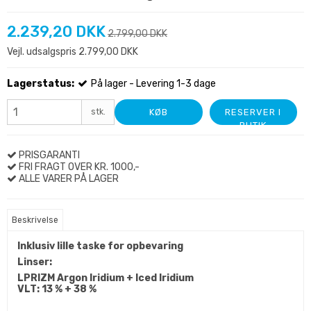
2.239,20 DKK
2.799,00 DKK
Vejl. udsalgspris 2.799,00 DKK
Lagerstatus:
På lager - Levering 1-3 dage
stk.
KØB
RESERVER I
BUTIK
PRISGARANTI
FRI FRAGT OVER KR. 1000,-
ALLE VARER PÅ LAGER
Beskrivelse
Inklusiv lille taske for opbevaring
Linser:
LPRIZM Argon Iridium + Iced Iridium
VLT: 13 % + 38 %