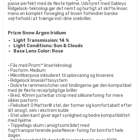
passe perfekt med de fleste hjelme. Udstyret med Oakleys
Ridgelock-teknologi gør det nemt og hurtigt at skifte linser,
mens en komplet forsegling af linsen forhindrer barske
vejrforhold i at trænge ind i dine snebriller.
Prizm Snow Argon Iridium
Light Transmission: 14 %
Light Conditions: Sun & Clouds
Base Lens Color: Rose
• Fås med Prizm™ linseteknologi
• Pasform: Medium
• Mikrofiberpose inkluderet til opbevaring og linserens
• Ridgelock linseskiftesystem
• Diskrete rammenotcher ved tindingerne gør den kompatibel
med de fleste receptpligtige briller
• Bred, 40mm justerbar strop med silikoneforing for mere
sikker pasform
• Fleksibelt O Matter® stel, der former sig komfortabelt efter
dit ansigt, selv i ekstrem kulde
• Stel uden kant giver øget synlighed og bedre kompatibilitet
med hjelme
• Trippellags skum i ansigtsområdet med
fugttransporterende polarfleece-foring for komfort hele
dagen