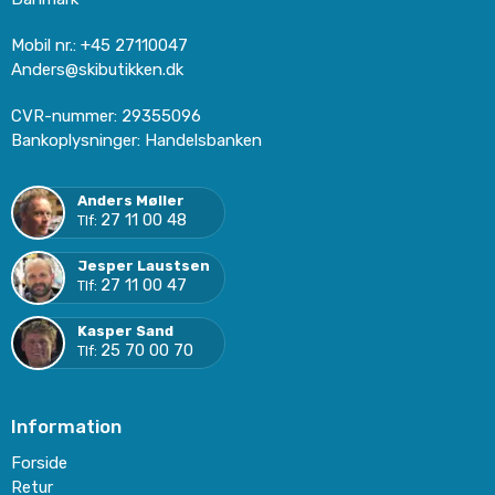
Mobil nr.
:
+45 27110047
Anders@skibutikken.dk
CVR-nummer
:
29355096
Bankoplysninger
:
Handelsbanken
Anders Møller
27 11 00 48
Tlf:
Jesper Laustsen
27 11 00 47
Tlf:
Kasper Sand
25 70 00 70
Tlf:
Information
Forside
Retur