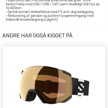
• Injektionsstøbt Plutonite® linsemateriale giver 100%
beskyttelse mod UVA / UVB / UVC samt skadeligt blåt lys op
til 400nm
• Optisk korrekt dobbeltlinse med F3 anti-dug belægning
• Reducering af genskin og justeret lysgennemgang med
Iridium® linsebelægning (valgfrit)
ANDRE HAR OGSÅ KIGGET PÅ