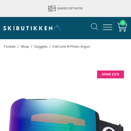
LYNHURTIG LEVERING
DANSK EJET BUTIK
0
Forside
/
Shop
/
Goggles
/
Fall Line M Prizm Argon
SPAR 22%