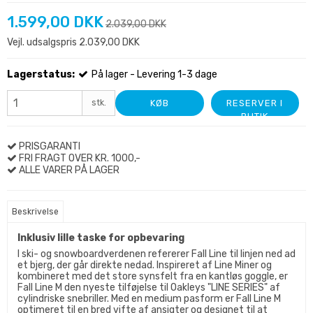
1.599,00 DKK
2.039,00 DKK
Vejl. udsalgspris 2.039,00 DKK
Lagerstatus:
På lager - Levering 1-3 dage
stk.
KØB
RESERVER I
BUTIK
PRISGARANTI
FRI FRAGT OVER KR. 1000,-
ALLE VARER PÅ LAGER
Beskrivelse
Inklusiv lille taske for opbevaring
I ski- og snowboardverdenen refererer Fall Line til linjen ned ad
et bjerg, der går direkte nedad. Inspireret af Line Miner og
kombineret med det store synsfelt fra en kantløs goggle, er
Fall Line M den nyeste tilføjelse til Oakleys "LINE SERIES" af
cylindriske snebriller. Med en medium pasform er Fall Line M
optimeret til en bred vifte af ansigter og designet til at