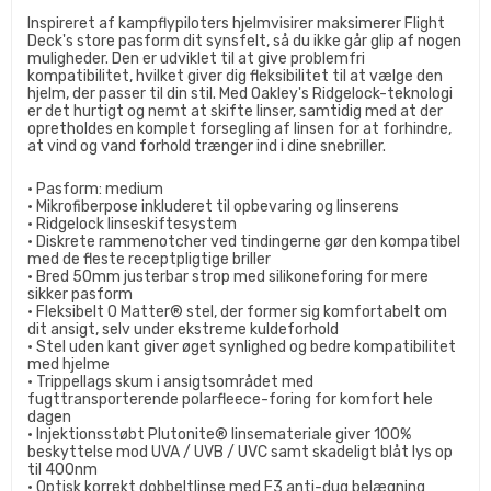
Inspireret af kampflypiloters hjelmvisirer maksimerer Flight
Deck's store pasform dit synsfelt, så du ikke går glip af nogen
muligheder. Den er udviklet til at give problemfri
kompatibilitet, hvilket giver dig fleksibilitet til at vælge den
hjelm, der passer til din stil. Med Oakley's Ridgelock-teknologi
er det hurtigt og nemt at skifte linser, samtidig med at der
opretholdes en komplet forsegling af linsen for at forhindre,
at vind og vand forhold trænger ind i dine snebriller.
• Pasform: medium
• Mikrofiberpose inkluderet til opbevaring og linserens
• Ridgelock linseskiftesystem
• Diskrete rammenotcher ved tindingerne gør den kompatibel
med de fleste receptpligtige briller
• Bred 50mm justerbar strop med silikoneforing for mere
sikker pasform
• Fleksibelt O Matter® stel, der former sig komfortabelt om
dit ansigt, selv under ekstreme kuldeforhold
• Stel uden kant giver øget synlighed og bedre kompatibilitet
med hjelme
• Trippellags skum i ansigtsområdet med
fugttransporterende polarfleece-foring for komfort hele
dagen
• Injektionsstøbt Plutonite® linsemateriale giver 100%
beskyttelse mod UVA / UVB / UVC samt skadeligt blåt lys op
til 400nm
• Optisk korrekt dobbeltlinse med F3 anti-dug belægning