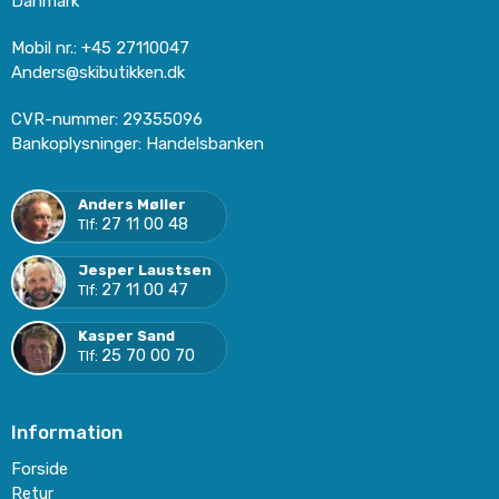
Danmark
Mobil nr.
:
+45 27110047
Anders@skibutikken.dk
CVR-nummer
:
29355096
Bankoplysninger
:
Handelsbanken
Anders Møller
27 11 00 48
Tlf:
Jesper Laustsen
27 11 00 47
Tlf:
Kasper Sand
25 70 00 70
Tlf:
Information
Forside
Retur