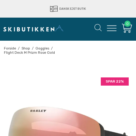
LYNHURTIG LEVERING
DANSK EJET BUTIK
0
Forside
/
Shop
/
Goggles
/
Flight Deck M Prizm Rose Gold
SPAR 22%