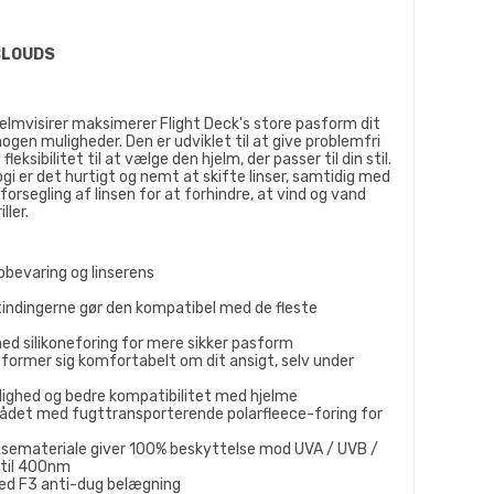
CLOUDS
jelmvisirer maksimerer Flight Deck's store pasform dit
 nogen muligheder. Den er udviklet til at give problemfri
fleksibilitet til at vælge den hjelm, der passer til din stil.
gi er det hurtigt og nemt at skifte linser, samtidig med
orsegling af linsen for at forhindre, at vind og vand
ller.
 opbevaring og linserens
indingerne gør den kompatibel med de fleste
ed silikoneforing for mere sikker pasform
r former sig komfortabelt om dit ansigt, selv under
nlighed og bedre kompatibilitet med hjelme
mrådet med fugttransporterende polarfleece-foring for
insemateriale giver 100% beskyttelse mod UVA / UVB /
p til 400nm
 med F3 anti-dug belægning