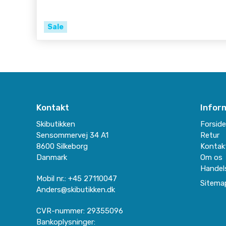
Sale
Kontakt
Infor
Skibutikken
Forsid
Sensommervej 34 A1
Retur
8600 Silkeborg
Kontak
Danmark
Om os
Handel
Mobil nr.
:
+45 27110047
Sitema
Anders@skibutikken.dk
CVR-nummer
:
29355096
Bankoplysninger
: