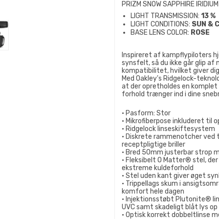
PRIZM SNOW SAPPHIRE IRIDIUM
LIGHT TRANSMISSION:
13 %
LIGHT CONDITIONS:
SUN & 
BASE LENS COLOR:
ROSE
Inspireret af kampflypiloters h
synsfelt, så du ikke går glip af
kompatibilitet, hvilket giver dig 
Med Oakley's Ridgelock-teknolo
at der opretholdes en komplet f
forhold trænger ind i dine snebri
• Pasform: Stor
• Mikrofiberpose inkluderet til
• Ridgelock linseskiftesystem
• Diskrete rammenotcher ved t
receptpligtige briller
• Bred 50mm justerbar strop m
• Fleksibelt O Matter® stel, de
ekstreme kuldeforhold
• Stel uden kant giver øget sy
• Trippellags skum i ansigtso
komfort hele dagen
• Injektionsstøbt Plutonite® l
UVC samt skadeligt blåt lys o
• Optisk korrekt dobbeltlinse