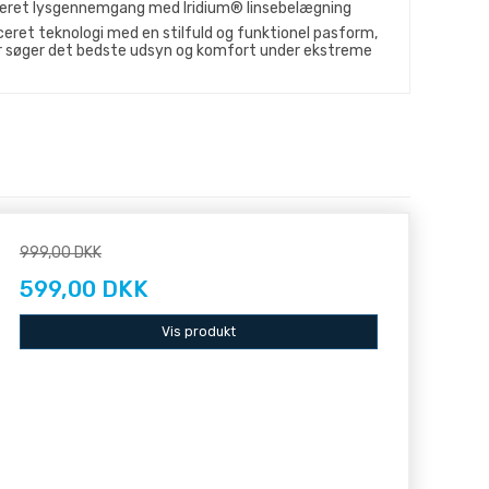
steret lysgennemgang med Iridium® linsebelægning
ret teknologi med en stilfuld og funktionel pasform,
der søger det bedste udsyn og komfort under ekstreme
999,00 DKK
599,00 DKK
Vis produkt