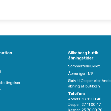
mation
Silkeborg butik
åbningstider
e
Sommerferielukket.
t
Åbner igen 1/9
Skriv til Jesper eller Ande
sbetingelser
åbning af butikken.
p
Telefon:
Anders:
27 11 00 48
Jesper:
27 11 00 47
Kasper:
25 70 00 70