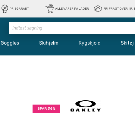
PRISGARANTI
ALLE VARER PÅ LAGER
FRI FRAGT OVER KR. 
Goggles
Skihjelm
Rygskjold
Skit
SPAR 36%