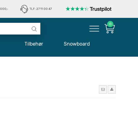
1000,-
TLF: 27 11 00 47
0
øj
Tilbehør
Snowboard