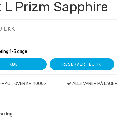
k L Prizm Sapphire
0 DKK
ering 1-3 dage
KØB
RESERVER I BUTIK
FRAGT OVER KR. 1000,-
ALLE VARER PÅ LAGER
varing